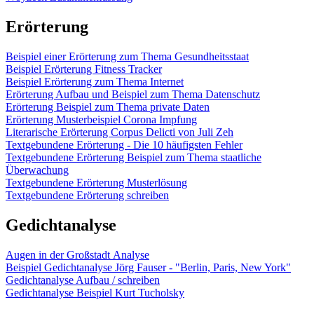
Erörterung
Beispiel einer Erörterung zum Thema Gesundheitsstaat
Beispiel Erörterung Fitness Tracker
Beispiel Erörterung zum Thema Internet
Erörterung Aufbau und Beispiel zum Thema Datenschutz
Erörterung Beispiel zum Thema private Daten
Erörterung Musterbeispiel Corona Impfung
Literarische Erörterung Corpus Delicti von Juli Zeh
Textgebundene Erörterung - Die 10 häufigsten Fehler
Textgebundene Erörterung Beispiel zum Thema staatliche
Überwachung
Textgebundene Erörterung Musterlösung
Textgebundene Erörterung schreiben
Gedichtanalyse
Augen in der Großstadt Analyse
Beispiel Gedichtanalyse Jörg Fauser - "Berlin, Paris, New York"
Gedichtanalyse Aufbau / schreiben
Gedichtanalyse Beispiel Kurt Tucholsky