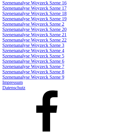
Szenenanalyse Woyzeck Szene 16
Szenenanalyse Woyzeck Szene 17
Szenenanalyse Woyzeck Szene 18
Szenenanalyse Woyzeck Szene 19
Szenenanalyse Woyzeck Szene 2
Szenenanalyse Woyzeck Szene 20
Szenenanalyse Woyzeck Szene 21
Szenenanalyse Woyzeck Szene 22
Szenenanalyse Woyzeck Szene 3
Szenenanalyse Woyzeck Szene 4
Szenenanalyse Woyzeck Szene 5
Szenenanalyse Woyzeck Szene 6
Szenenanalyse Woyzeck Szene 7
Szenenanalyse Woyzeck Szene 8
Szenenanalyse Woyzeck Szene 9
Impressum
Datenschutz